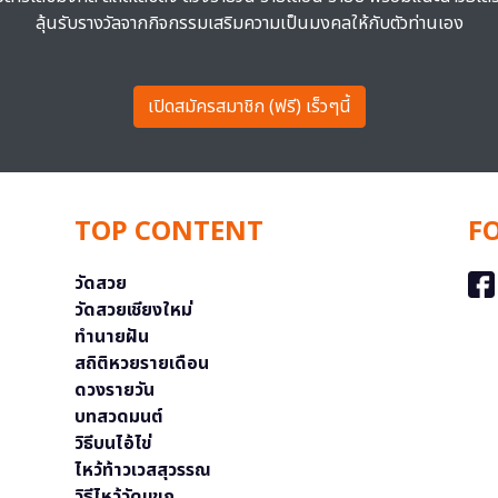
ลุ้นรับรางวัลจากกิจกรรมเสริมความเป็นมงคลให้กับตัวท่านเอง
เปิดสมัครสมาชิก (ฟรี) เร็วๆนี้
TOP CONTENT
F
วัดสวย
วัดสวยเชียงใหม่
ทำนายฝัน
สถิติหวยรายเดือน
ดวงรายวัน
บทสวดมนต์
วิธีบนไอ้ไข่
ไหว้ท้าวเวสสุวรรณ
วิธีไหว้วัดแขก