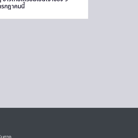
กรกฎาคมนี้
ริมดวง