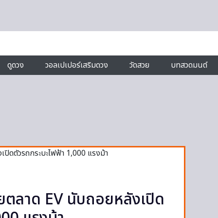
ดูดวง
วอลเปเปอร์เสริมดวง
วัดสวย
บทสวดมนต์
ตลาด EV นับถอยหลังเปิด