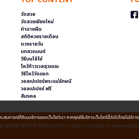
TOP CONTENT
F
วัดสวย
วัดสวยเชียงใหม่
ทำนายฝัน
สถิติหวยรายเดือน
ดวงรายวัน
บทสวดมนต์
วิธีบนไอ้ไข่
ไหว้ท้าวเวสสุวรรณ
วิธีไหว้วัดแขก
วอลเปเปอร์พระแม่ลักษมี
วอลเปเปอร์ ฟรี
สีมงคล
ประสบการณ์ที่ดีบนบริการของเว็บไซต์เรา หากคุณใช้บริการเว็บไซต์นี้ต่อไปโดยไม่มีการ
right © 2016 MThai.com All rights reserved. หมายเลขทะเบียนก