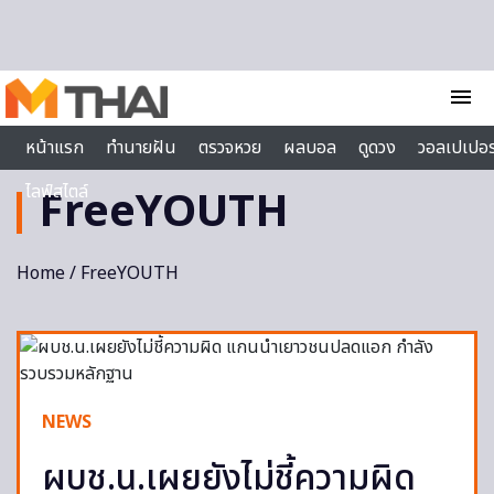
Skip to content
menu
หน้าแรก
ทำนายฝัน
ตรวจหวย
ผลบอล
ดูดวง
วอลเปเปอร
ไลฟ์สไตล์
FreeYOUTH
Home
/ FreeYOUTH
NEWS
ผบช.น.เผยยังไม่ชี้ความผิด