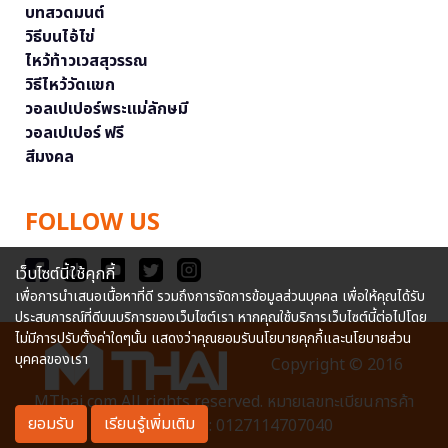
บทสวดมนต์
วิธีบนไอ้ไข่
ไหว้ท้าวเวสสุวรรณ
วิธีไหว้วัดแขก
วอลเปเปอร์พระแม่ลักษมี
วอลเปเปอร์ ฟรี
สีมงคล
FOLLOW US
เว็บไซต์นี้ใช้คุกกี้
เพื่อการนำเสนอเนื้อหาที่ดี รวมถึงการจัดการข้อมูลส่วนบุคคล เพื่อให้คุณได้รับ
ประสบการณ์ที่ดีบนบริการของเว็บไซต์เรา หากคุณใช้บริการเว็บไซต์นี้ต่อไปโดย
ไม่มีการปรับตั้งค่าใดๆนั้น แสดงว่าคุณยอมรับนโยบายคุกกี้และนโยบายส่วน
บุคคลของเรา
Copyright © 2016
MThai.com All rights reserved. หมายเลขทะเบียนการค้า
ยอมรับ
เรียนรู้เพิ่มเติม
อิเล็กทรอนิกส์ : 0127114707040