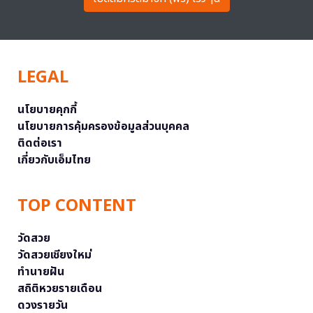
LEGAL
นโยบายคุกกี้
นโยบายการคุ้มครองข้อมูลส่วนบุคคล
ติดต่อเรา
เกี่ยวกับเอ็มไทย
TOP CONTENT
วัดสวย
วัดสวยเชียงใหม่
ทำนายฝัน
สถิติหวยรายเดือน
ดวงรายวัน