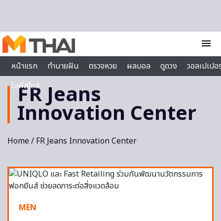
Skip to content
menu
หน้าแรก
ทำนายฝัน
ตรวจหวย
ผลบอล
ดูดวง
วอลเปเปอร
ไลฟ์สไตล์
FR Jeans
Innovation Center
Home
/ FR Jeans Innovation Center
MEN