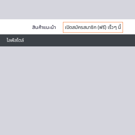
สินค้าแนะนำ
เปิดสมัครสมาชิก (ฟรี) เร็วๆ นี้
ไลฟ์สไตล์