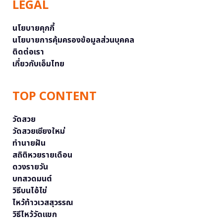
LEGAL
นโยบายคุกกี้
นโยบายการคุ้มครองข้อมูลส่วนบุคคล
ติดต่อเรา
เกี่ยวกับเอ็มไทย
TOP CONTENT
วัดสวย
วัดสวยเชียงใหม่
ทำนายฝัน
สถิติหวยรายเดือน
ดวงรายวัน
บทสวดมนต์
วิธีบนไอ้ไข่
ไหว้ท้าวเวสสุวรรณ
วิธีไหว้วัดแขก