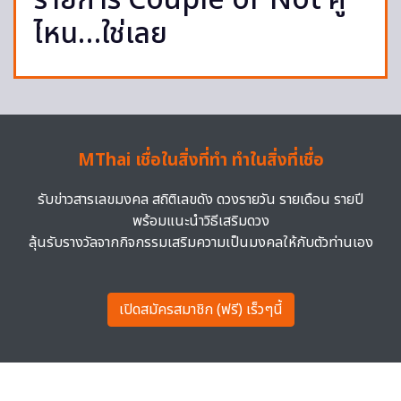
รายการ Couple or Not คู่
ไหน…ใช่เลย
MThai เชื่อในสิ่งที่ทำ ทำในสิ่งที่เชื่อ
รับข่าวสารเลขมงคล สถิติเลขดัง ดวงรายวัน รายเดือน รายปี
พร้อมแนะนำวิธีเสริมดวง
ลุ้นรับรางวัลจากกิจกรรมเสริมความเป็นมงคลให้กับตัวท่านเอง
เปิดสมัครสมาชิก (ฟรี) เร็วๆนี้