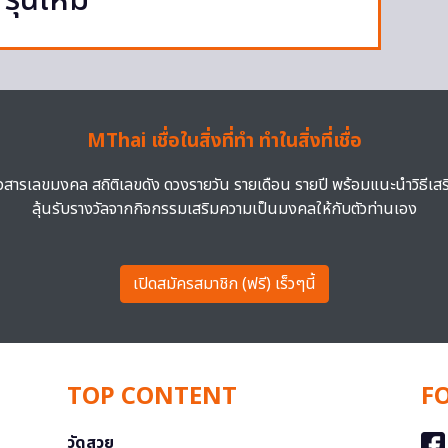
ุ่นใหม่
MThai เชื่อในสิ่งที่ทำ ทำในสิ่งที่เชื่อ
าวสารเลขมงคล สถิติเลขดัง ดวงรายวัน รายเดือน รายปี พร้อมแนะนำวิธีเส
ลุ้นรับรางวัลจากกิจกรรมเสริมความเป็นมงคลให้กับตัวท่านเอง
เปิดสมัครสมาชิก (ฟรี) เร็วๆนี้
TOP CONTENT
F
วัดสวย