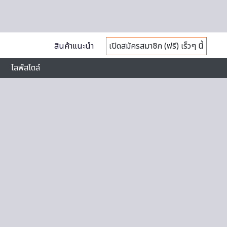
สินค้าแนะนำ
เปิดสมัครสมาชิก (ฟรี) เร็วๆ นี้
ไลฟ์สไตล์