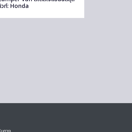
คิวท์: Honda
ริมดวง