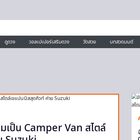
ดูดวง
วอลเปเปอร์เสริมดวง
วัดสวย
บทสวดมนต์
ฉมเป็น Camper Van สไตล์