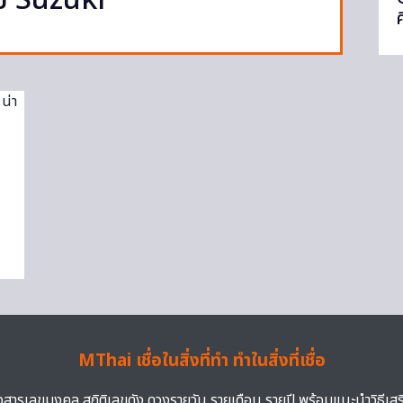
าย Suzuki
ย
MThai เชื่อในสิ่งที่ทำ ทำในสิ่งที่เชื่อ
าวสารเลขมงคล สถิติเลขดัง ดวงรายวัน รายเดือน รายปี พร้อมแนะนำวิธีเส