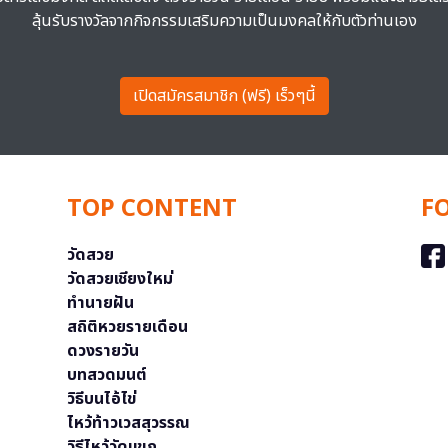
ลุ้นรับรางวัลจากกิจกรรมเสริมความเป็นมงคลให้กับตัวท่านเอง
เปิดสมัครสมาชิก (ฟรี) เร็วๆนี้
TOP CONTENT
F
วัดสวย
วัดสวยเชียงใหม่
ทำนายฝัน
สถิติหวยรายเดือน
ดวงรายวัน
บทสวดมนต์
วิธีบนไอ้ไข่
ไหว้ท้าวเวสสุวรรณ
วิธีไหว้วัดแขก