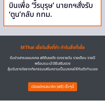
บินเพื่อ ‘วีรบุรุษ’ นายกฯสั่งรับ
‘ตูน’กลับ กทม.
MThai เชื่อในสิ่งที่ทำ ทำในสิ่งที่เชื่อ
รับข่าวสารเลขมงคล สถิติเลขดัง ดวงรายวัน รายเดือน รายปี
พร้อมแนะนำวิธีเสริมดวง
ลุ้นรับรางวัลจากกิจกรรมเสริมความเป็นมงคลให้กับตัวท่านเอง
เปิดสมัครสมาชิก (ฟรี) เร็วๆนี้