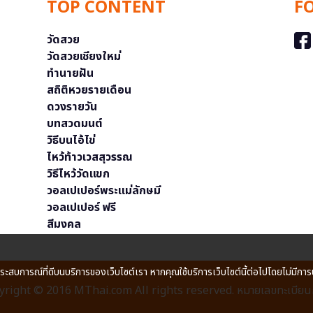
TOP CONTENT
F
วัดสวย
วัดสวยเชียงใหม่
ทำนายฝัน
สถิติหวยรายเดือน
ดวงรายวัน
บทสวดมนต์
วิธีบนไอ้ไข่
ไหว้ท้าวเวสสุวรรณ
วิธีไหว้วัดแขก
วอลเปเปอร์พระแม่ลักษมี
วอลเปเปอร์ ฟรี
สีมงคล
ประสบการณ์ที่ดีบนบริการของเว็บไซต์เรา หากคุณใช้บริการเว็บไซต์นี้ต่อไปโดยไม่มีการ
right © 2016 MThai.com All rights reserved. หมายเลขทะเบียนก