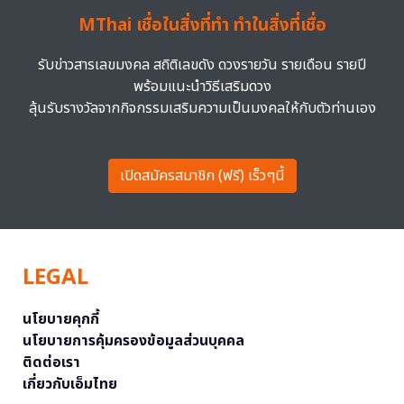
MThai เชื่อในสิ่งที่ทำ ทำในสิ่งที่เชื่อ
รับข่าวสารเลขมงคล สถิติเลขดัง ดวงรายวัน รายเดือน รายปี
พร้อมแนะนำวิธีเสริมดวง
ลุ้นรับรางวัลจากกิจกรรมเสริมความเป็นมงคลให้กับตัวท่านเอง
เปิดสมัครสมาชิก (ฟรี) เร็วๆนี้
LEGAL
นโยบายคุกกี้
นโยบายการคุ้มครองข้อมูลส่วนบุคคล
ติดต่อเรา
เกี่ยวกับเอ็มไทย