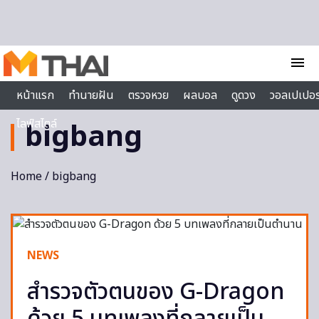
Skip to content
menu
หน้าแรก
ทำนายฝัน
ตรวจหวย
ผลบอล
ดูดวง
วอลเปเปอร
ไลฟ์สไตล์
bigbang
Home
/ bigbang
NEWS
สำรวจตัวตนของ G-Dragon