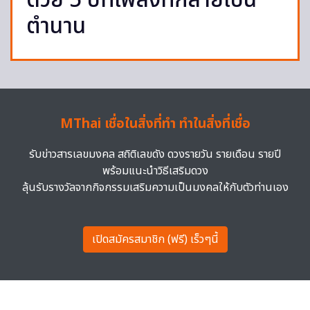
ด้วย 5 บทเพลงที่กลายเป็น
ตำนาน
MThai เชื่อในสิ่งที่ทำ ทำในสิ่งที่เชื่อ
รับข่าวสารเลขมงคล สถิติเลขดัง ดวงรายวัน รายเดือน รายปี
พร้อมแนะนำวิธีเสริมดวง
ลุ้นรับรางวัลจากกิจกรรมเสริมความเป็นมงคลให้กับตัวท่านเอง
เปิดสมัครสมาชิก (ฟรี) เร็วๆนี้