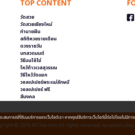
TOP CONTENT
F
วัดสวย
วัดสวยเชียงใหม่
ทำนายฝัน
สถิติหวยรายเดือน
ดวงรายวัน
บทสวดมนต์
วิธีบนไอ้ไข่
ไหว้ท้าวเวสสุวรรณ
วิธีไหว้วัดแขก
วอลเปเปอร์พระแม่ลักษมี
วอลเปเปอร์ ฟรี
สีมงคล
ประสบการณ์ที่ดีบนบริการของเว็บไซต์เรา หากคุณใช้บริการเว็บไซต์นี้ต่อไปโดยไม่มีการ
right © 2016 MThai.com All rights reserved. หมายเลขทะเบียนก