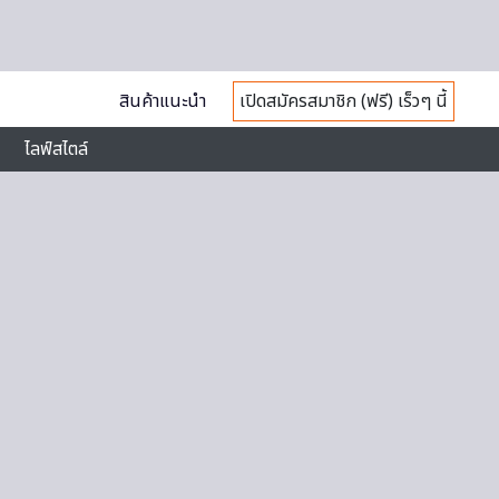
สินค้าแนะนำ
เปิดสมัครสมาชิก (ฟรี) เร็วๆ นี้
ไลฟ์สไตล์