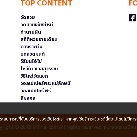
TOP CONTENT
F
วัดสวย
วัดสวยเชียงใหม่
ทำนายฝัน
สถิติหวยรายเดือน
ดวงรายวัน
บทสวดมนต์
วิธีบนไอ้ไข่
ไหว้ท้าวเวสสุวรรณ
วิธีไหว้วัดแขก
วอลเปเปอร์พระแม่ลักษมี
วอลเปเปอร์ ฟรี
สีมงคล
ประสบการณ์ที่ดีบนบริการของเว็บไซต์เรา หากคุณใช้บริการเว็บไซต์นี้ต่อไปโดยไม่มีการ
right © 2016 MThai.com All rights reserved. หมายเลขทะเบียนก