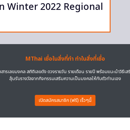
n Winter 2022 Regional
MThai เชื่อในสิ่งที่ทำ ทำในสิ่งที่เชื่อ
าวสารเลขมงคล สถิติเลขดัง ดวงรายวัน รายเดือน รายปี พร้อมแนะนำวิธีเส
ลุ้นรับรางวัลจากกิจกรรมเสริมความเป็นมงคลให้กับตัวท่านเอง
เปิดสมัครสมาชิก (ฟรี) เร็วๆนี้