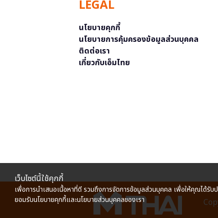
LEGAL
นโยบายคุกกี้
นโยบายการคุ้มครองข้อมูลส่วนบุคคล
ติดต่อเรา
เกี่ยวกับเอ็มไทย
เว็บไซต์นี้ใช้คุกกี้
เพื่อการนำเสนอเนื้อหาที่ดี รวมถึงการจัดการข้อมูลส่วนบุคคล เพื่อให้คุณได้รับ
ยอมรับนโยบายคุกกี้และนโยบายส่วนบุคคลของเรา
Copy