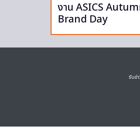
งาน ASICS Autum
Brand Day
รับข่