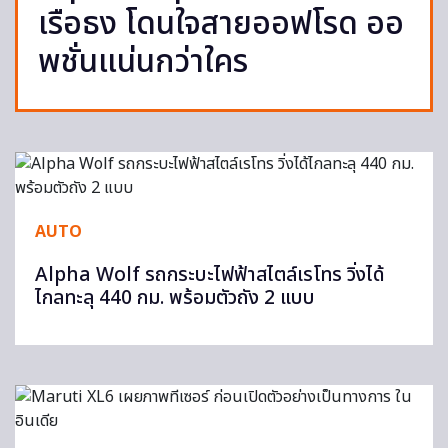
เรือธง โดนใจสายออฟโรด ออ
พชั่นแน่นกว่าใคร
AUTO
Alpha Wolf รถกระบะไฟฟ้าสไตล์เรโทร วิ่งได้
ไกลทะลุ 440 กม. พร้อมตัวถัง 2 แบบ