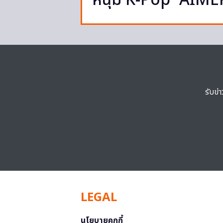
หนุ่ม K-Pop “AIMER
รับข่
LEGAL
นโยบายคุกกี้