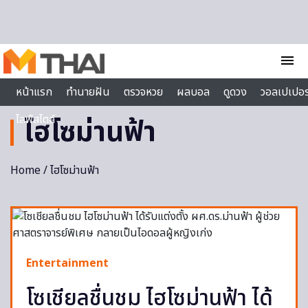
Skip to content
menu
หน้าแรก
ทำนายฝัน
ตรวจหวย
ผลบอล
ดูดวง
วอลเปเปอร
ไลฟ์สไตล์
ไฮโซม่านฟ้า
Home
/ ไฮโซม่านฟ้า
Entertainment
โซเชียลชื่นชม ไฮโซม่านฟ้า ได้