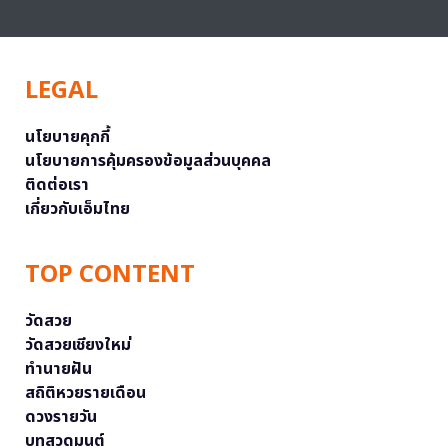
LEGAL
นโยบายคุกกี้
นโยบายการคุ้มครองข้อมูลส่วนบุคคล
ติดต่อเรา
เกี่ยวกับเอ็มไทย
TOP CONTENT
วัดสวย
วัดสวยเชียงใหม่
ทำนายฝัน
สถิติหวยรายเดือน
ดวงรายวัน
บทสวดมนต์