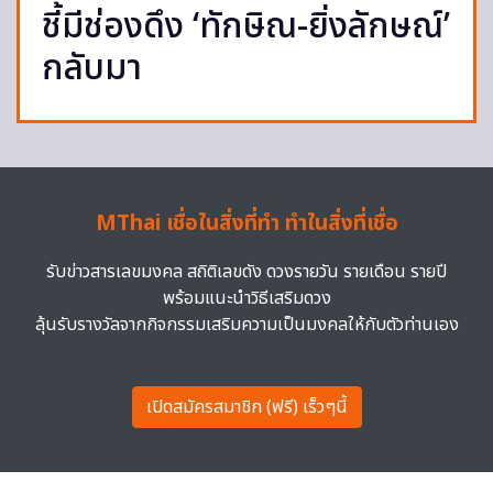
ชี้มีช่องดึง ‘ทักษิณ-ยิ่งลักษณ์’
กลับมา
MThai เชื่อในสิ่งที่ทำ ทำในสิ่งที่เชื่อ
รับข่าวสารเลขมงคล สถิติเลขดัง ดวงรายวัน รายเดือน รายปี
พร้อมแนะนำวิธีเสริมดวง
ลุ้นรับรางวัลจากกิจกรรมเสริมความเป็นมงคลให้กับตัวท่านเอง
เปิดสมัครสมาชิก (ฟรี) เร็วๆนี้