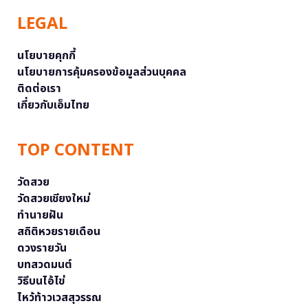
LEGAL
นโยบายคุกกี้
นโยบายการคุ้มครองข้อมูลส่วนบุคคล
ติดต่อเรา
เกี่ยวกับเอ็มไทย
TOP CONTENT
วัดสวย
วัดสวยเชียงใหม่
ทำนายฝัน
สถิติหวยรายเดือน
ดวงรายวัน
บทสวดมนต์
วิธีบนไอ้ไข่
ไหว้ท้าวเวสสุวรรณ