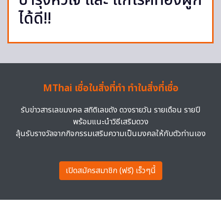
บำรุงหัวใจ และ แก้โรคท้องผูก
ได้ดี!!
MThai เชื่อในสิ่งที่ทำ ทำในสิ่งที่เชื่อ
รับข่าวสารเลขมงคล สถิติเลขดัง ดวงรายวัน รายเดือน รายปี
พร้อมแนะนำวิธีเสริมดวง
ลุ้นรับรางวัลจากกิจกรรมเสริมความเป็นมงคลให้กับตัวท่านเอง
เปิดสมัครสมาชิก (ฟรี) เร็วๆนี้