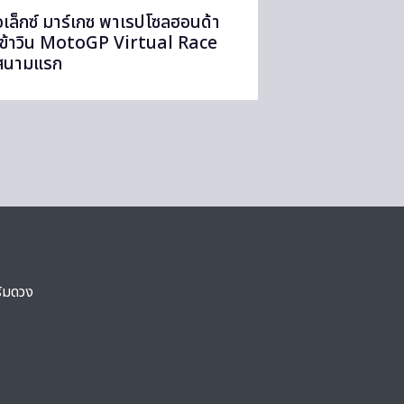
อเล็กซ์ มาร์เกซ พาเรปโซลฮอนด้า
เข้าวิน MotoGP Virtual Race
สนามแรก
ริมดวง