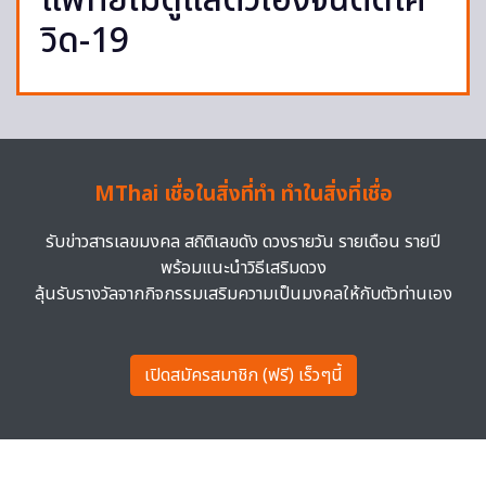
แพทย์ไม่ดูแลตัวเองจนติดโค
วิด-19
MThai เชื่อในสิ่งที่ทำ ทำในสิ่งที่เชื่อ
รับข่าวสารเลขมงคล สถิติเลขดัง ดวงรายวัน รายเดือน รายปี
พร้อมแนะนำวิธีเสริมดวง
ลุ้นรับรางวัลจากกิจกรรมเสริมความเป็นมงคลให้กับตัวท่านเอง
เปิดสมัครสมาชิก (ฟรี) เร็วๆนี้