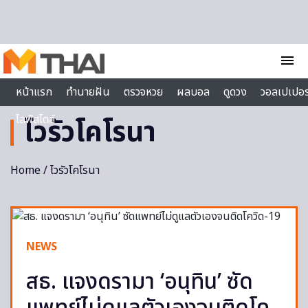
Skip to content
menu
หน้าแรก
ทำนายฝัน
ตรวจหวย
ผลบอล
ดูดวง
วอลเปเปอร
ไลฟ์สไตล์
ไวรัวโคโรนา
Home
/ ไวรัวโคโรนา
NEWS
สธ. แจงดรามา ‘อนุทิน’ ซัด