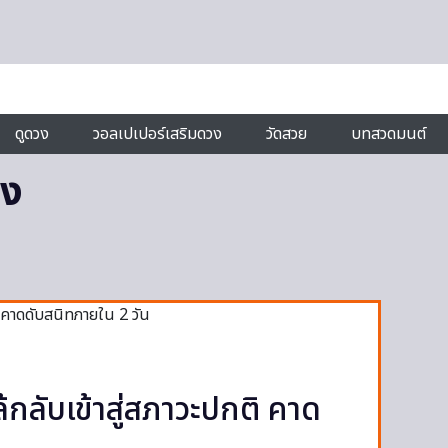
ดูดวง
วอลเปเปอร์เสริมดวง
วัดสวย
บทสวดมนต์
็ง
้กลับเข้าสู่สภาวะปกติ คาด