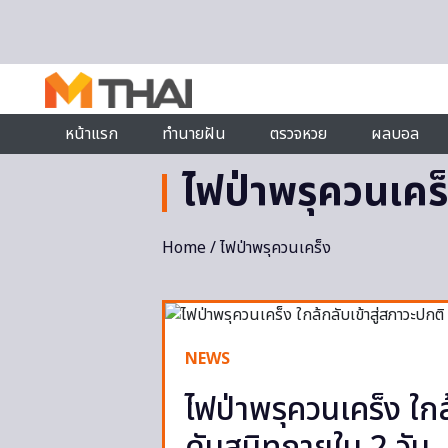
Skip to content
หน้าแรก
ทำนายฝัน
ตรวจหวย
ผลบอล
ไฟป่าพรุควนเคร
Home
/ ไฟป่าพรุควนเคร็ง
NEWS
ไฟป่าพรุควนเคร็ง ใกล