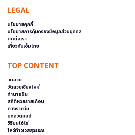
LEGAL
นโยบายคุกกี้
นโยบายการคุ้มครองข้อมูลส่วนบุคคล
ติดต่อเรา
เกี่ยวกับเอ็มไทย
TOP CONTENT
วัดสวย
วัดสวยเชียงใหม่
ทำนายฝัน
สถิติหวยรายเดือน
ดวงรายวัน
บทสวดมนต์
วิธีบนไอ้ไข่
ไหว้ท้าวเวสสุวรรณ