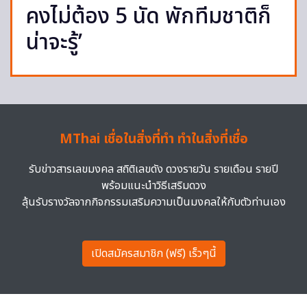
คงไม่ต้อง 5 นัด พักทีมชาติก็
น่าจะรู้’
MThai เชื่อในสิ่งที่ทำ ทำในสิ่งที่เชื่อ
รับข่าวสารเลขมงคล สถิติเลขดัง ดวงรายวัน รายเดือน รายปี
พร้อมแนะนำวิธีเสริมดวง
ลุ้นรับรางวัลจากกิจกรรมเสริมความเป็นมงคลให้กับตัวท่านเอง
เปิดสมัครสมาชิก (ฟรี) เร็วๆนี้