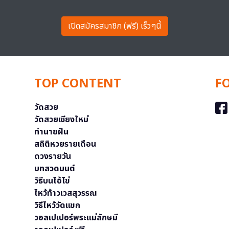
เปิดสมัครสมาชิก (ฟรี) เร็วๆนี้
TOP CONTENT
F
วัดสวย
วัดสวยเชียงใหม่
ทำนายฝัน
สถิติหวยรายเดือน
ดวงรายวัน
บทสวดมนต์
วิธีบนไอ้ไข่
ไหว้ท้าวเวสสุวรรณ
วิธีไหว้วัดแขก
วอลเปเปอร์พระแม่ลักษมี