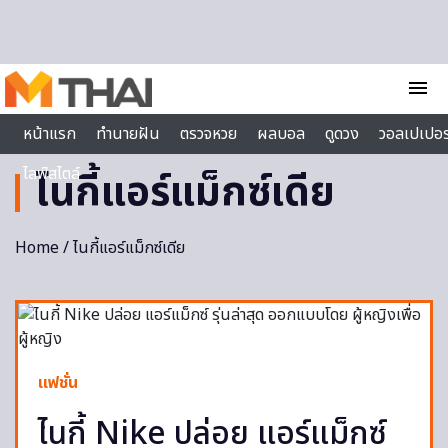
Skip to content
menu
หน้าแรก
ทำนายฝัน
ตรวจหวย
ผลบอล
ดูดวง
วอลเปเปอร
ไลฟ์สไตล์
ไนกี้แอร์แม็กซ์เดีย
Home
/ ไนกี้แอร์แม็กซ์เดีย
แฟชั่น
ไนกี้ Nike ปล่อย แอร์แม็กซ์