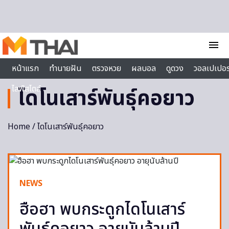
Skip to content
menu
หน้าแรก
ทำนายฝัน
ตรวจหวย
ผลบอล
ดูดวง
วอลเปเปอร
ไลฟ์สไตล์
ไดโนเสาร์พันธุ์คอยาว
Home
/ ไดโนเสาร์พันธุ์คอยาว
NEWS
ฮือฮา พบกระดูกไดโนเสาร์