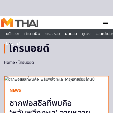
Skip to content
menu
หน้าแรก
ทำนายฝัน
ตรวจหวย
ผลบอล
ดูดวง
วอลเปเปอร
ไลฟ์สไตล์
ไครนอยด์
Home
/ ไครนอยด์
NEWS
ซากฟอสซิลที่พบคือ