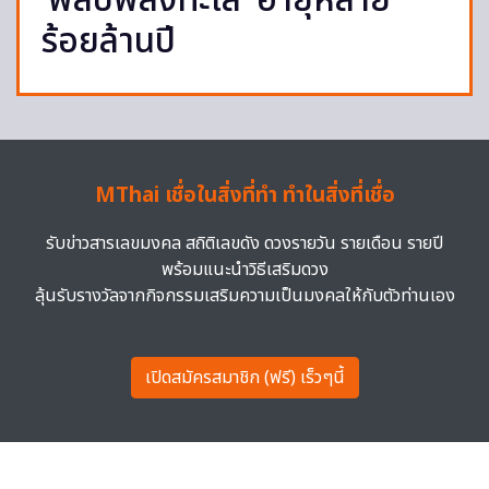
‘พลับพลึงทะเล’ อายุหลาย
ร้อยล้านปี
MThai เชื่อในสิ่งที่ทำ ทำในสิ่งที่เชื่อ
รับข่าวสารเลขมงคล สถิติเลขดัง ดวงรายวัน รายเดือน รายปี
พร้อมแนะนำวิธีเสริมดวง
ลุ้นรับรางวัลจากกิจกรรมเสริมความเป็นมงคลให้กับตัวท่านเอง
เปิดสมัครสมาชิก (ฟรี) เร็วๆนี้