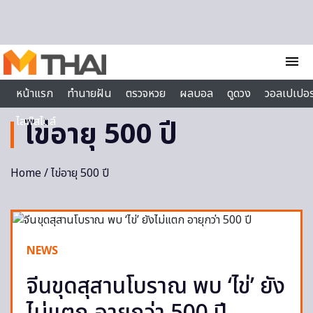
Skip to content
menu
หน้าแรก
ทำนายฝัน
ตรวจหวย
ผลบอล
ดูดวง
วอลเปเปอร
ไลฟ์สไตล์
ไข่อายุ 500 ปี
Home
/ ไข่อายุ 500 ปี
NEWS
จีนขุดสุสานโบราณ พบ ‘ไข่’ ยัง