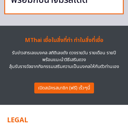
พร้อมกับน้ำจิ้มรสเด็ด
MThai เชื่อในสิ่งที่ทำ ทำในสิ่งที่เชื่อ
รับข่าวสารเลขมงคล สถิติเลขดัง ดวงรายวัน รายเดือน รายปี
พร้อมแนะนำวิธีเสริมดวง
ลุ้นรับรางวัลจากกิจกรรมเสริมความเป็นมงคลให้กับตัวท่านเอง
เปิดสมัครสมาชิก (ฟรี) เร็วๆนี้
LEGAL