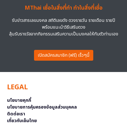
MThai เชื่อในสิ่งที่ทำ ทำในสิ่งที่เชื่อ
รับข่าวสารเลขมงคล สถิติเลขดัง ดวงรายวัน รายเดือน รายปี
พร้อมแนะนำวิธีเสริมดวง
ลุ้นรับรางวัลจากกิจกรรมเสริมความเป็นมงคลให้กับตัวท่านเอง
เปิดสมัครสมาชิก (ฟรี) เร็วๆนี้
LEGAL
นโยบายคุกกี้
นโยบายการคุ้มครองข้อมูลส่วนบุคคล
ติดต่อเรา
เกี่ยวกับเอ็มไทย