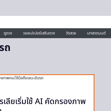
ดูดวง
วอลเปเปอร์เสริมดวง
วัดสวย
บทสวดมนต์
บรถ
รเลียเริ่มใช้ AI คัดกรองภาพ