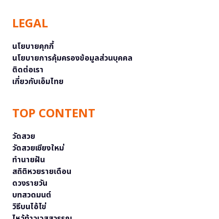
LEGAL
นโยบายคุกกี้
นโยบายการคุ้มครองข้อมูลส่วนบุคคล
ติดต่อเรา
เกี่ยวกับเอ็มไทย
TOP CONTENT
วัดสวย
วัดสวยเชียงใหม่
ทำนายฝัน
สถิติหวยรายเดือน
ดวงรายวัน
บทสวดมนต์
วิธีบนไอ้ไข่
ไหว้ท้าวเวสสุวรรณ