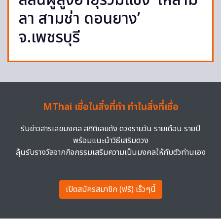
สีสันผู้สูงอายุร่วมแข่ง ‘โห่สาม
ลา สามช่า ดอนยาง’
จ.เพชรบุรี
MThai เชื่อในสิ่งที่ทำ ทำในสิ่งที่เชื่อ
รับข่าวสารเลขมงคล สถิติเลขดัง ดวงรายวัน รายเดือน รายปี
พร้อมแนะนำวิธีเสริมดวง
ลุ้นรับรางวัลจากกิจกรรมเสริมความเป็นมงคลให้กับตัวท่านเอง
เปิดสมัครสมาชิก (ฟรี) เร็วๆนี้