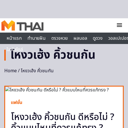
Skip to content
menu
หน้าแรก
ทำนายฝัน
ตรวจหวย
ผลบอล
ดูดวง
วอลเปเปอร
ไลฟ์สไตล์
โหงวเฮ้ง คิ้วชนกัน
Home
/ โหงวเฮ้ง คิ้วชนกัน
แฟชั่น
โหงวเฮ้ง คิ้วชนกัน ดีหรือไม่ ?