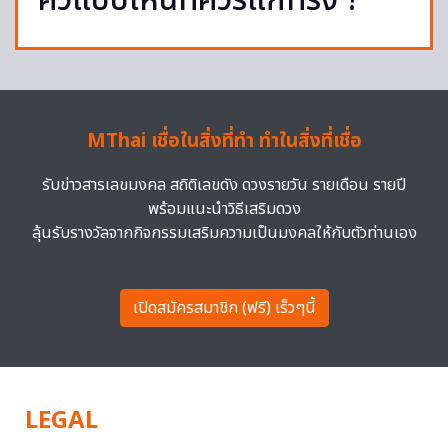
คิ้วแบบไหนที่ควรแก้ทรง ?
MThai เชื่อในสิ่งที่ทำ ทำในสิ่งที่เชื่อ
รับข่าวสารเลขมงคล สถิติเลขดัง ดวงรายวัน รายเดือน รายปี
พร้อมแนะนำวิธีเสริมดวง
ลุ้นรับรางวัลจากกิจกรรมเสริมความเป็นมงคลให้กับตัวท่านเอง
เปิดสมัครสมาชิก (ฟรี) เร็วๆนี้
LEGAL