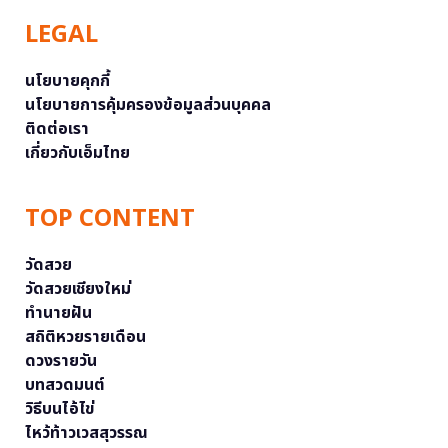
LEGAL
นโยบายคุกกี้
นโยบายการคุ้มครองข้อมูลส่วนบุคคล
ติดต่อเรา
เกี่ยวกับเอ็มไทย
TOP CONTENT
วัดสวย
วัดสวยเชียงใหม่
ทำนายฝัน
สถิติหวยรายเดือน
ดวงรายวัน
บทสวดมนต์
วิธีบนไอ้ไข่
ไหว้ท้าวเวสสุวรรณ