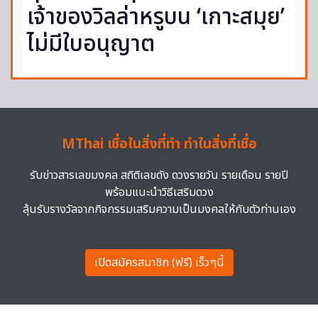
เจ้าของวิลล่าหรูบน ‘เกาะสมุย’
ไม่มีใบอนุญาต
MThai เชื่อในสิ่งที่ทำ ทำในสิ่งที่เชื่อ
รับข่าวสารเลขมงคล สถิติเลขดัง ดวงรายวัน รายเดือน รายปี
พร้อมแนะนำวิธีเสริมดวง
ลุ้นรับรางวัลจากกิจกรรมเสริมความเป็นมงคลให้กับตัวท่านเอง
เปิดสมัครสมาชิก (ฟรี) เร็วๆนี้