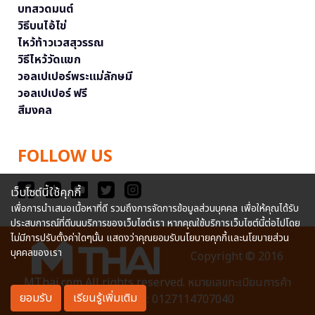
บทสวดมนต์
วิธีบนไอ้ไข่
ไหว้ท้าวเวสสุวรรณ
วิธีไหว้วัดแขก
วอลเปเปอร์พระแม่ลักษมี
วอลเปเปอร์ ฟรี
สีมงคล
FOLLOW US
เว็บไซต์นี้ใช้คุกกี้
เพื่อการนำเสนอเนื้อหาที่ดี รวมถึงการจัดการข้อมูลส่วนบุคคล เพื่อให้คุณได้รับ
ประสบการณ์ที่ดีบนบริการของเว็บไซต์เรา หากคุณใช้บริการเว็บไซต์นี้ต่อไปโดย
ไม่มีการปรับตั้งค่าใดๆนั้น แสดงว่าคุณยอมรับนโยบายคุกกี้และนโยบายส่วน
บุคคลของเรา
Copyright © 2016
MThai.com All rights reserved. หมายเลขทะเบียนการค้า
ยอมรับ
เรียนรู้เพิ่มเติม
อิเล็กทรอนิกส์ : 0127114707040