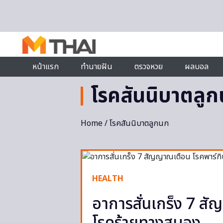
Skip to content
หน้าแรก
ทำนายฝัน
ตรวจหวย
ผลบอล
โรคสันนิบาตลู
Home
/ โรคสันนิบาตลูกนก
HEALTH
อาการสั่นเกร็ง 7 ส