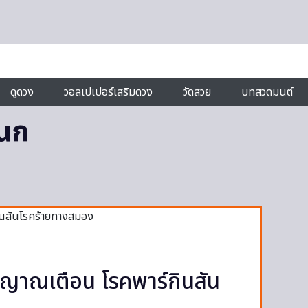
ดูดวง
วอลเปเปอร์เสริมดวง
วัดสวย
บทสวดมนต์
กนก
ัญญาณเตือน โรคพาร์กินสัน