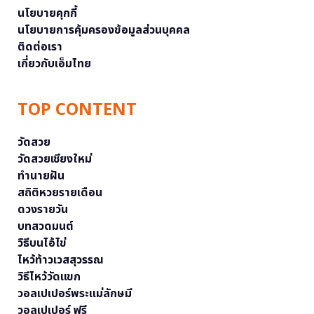
นโยบายคุกกี้
นโยบายการคุ้มครองข้อมูลส่วนบุคคล
ติดต่อเรา
เกี่ยวกับเอ็มไทย
TOP CONTENT
วัดสวย
วัดสวยเชียงใหม่
ทำนายฝัน
สถิติหวยรายเดือน
ดวงรายวัน
บทสวดมนต์
วิธีบนไอ้ไข่
ไหว้ท้าวเวสสุวรรณ
วิธีไหว้วัดแขก
วอลเปเปอร์พระแม่ลักษมี
วอลเปเปอร์ ฟรี