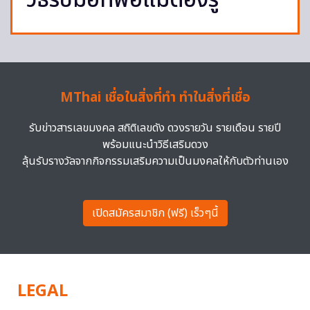
วิธีรับมือที่พ่อแม่ต้องรู้
MThai เชื่อในสิ่งที่ทำ ทำในสิ่งที่เชื่อ
รับข่าวสารเลขมงคล สถิติเลขดัง ดวงรายวัน รายเดือน รายปี
พร้อมแนะนำวิธีเสริมดวง
ลุ้นรับรางวัลจากกิจกรรมเสริมความเป็นมงคลให้กับตัวท่านเอง
เปิดสมัครสมาชิก (ฟรี) เร็วๆนี้
LEGAL