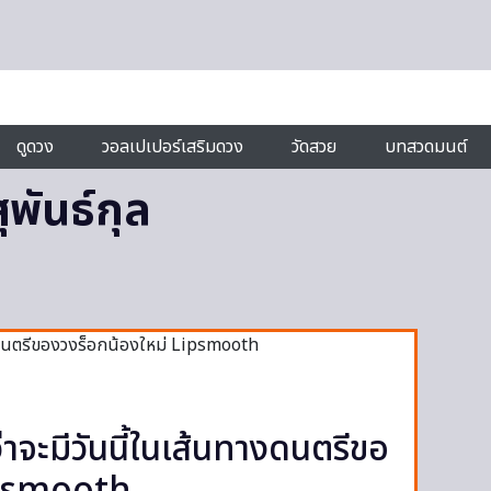
ดูดวง
วอลเปเปอร์เสริมดวง
วัดสวย
บทสวดมนต์
ุพันธ์กุล
ว่าจะมีวันนี้ในเส้นทางดนตรีขอ