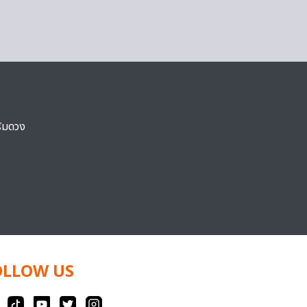
ริมดวง
OLLOW US