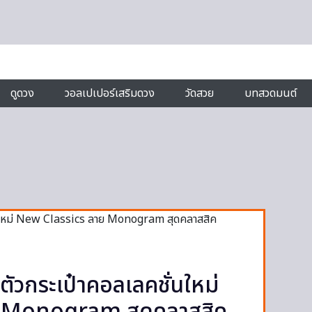
ดูดวง
วอลเปเปอร์เสริมดวง
วัดสวย
บทสวดมนต์
ัวกระเป๋าคอลเลคชั่นใหม่