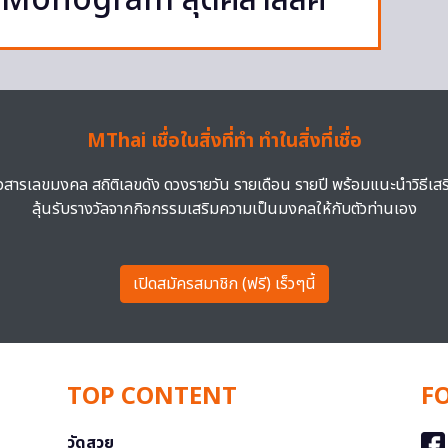
 Monogram สุดคลาสสิค
MThai เชื่อในสิ่งที่ทำ ทำในสิ่งที่เชื่อ
าวสารเลขมงคล สถิติเลขดัง ดวงรายวัน รายเดือน รายปี พร้อมแนะนำวิธีเส
ลุ้นรับรางวัลจากกิจกรรมเสริมความเป็นมงคลให้กับตัวท่านเอง
เปิดสมัครสมาชิก (ฟรี) เร็วๆนี้
TOP CONTENT
F
วัดสวย