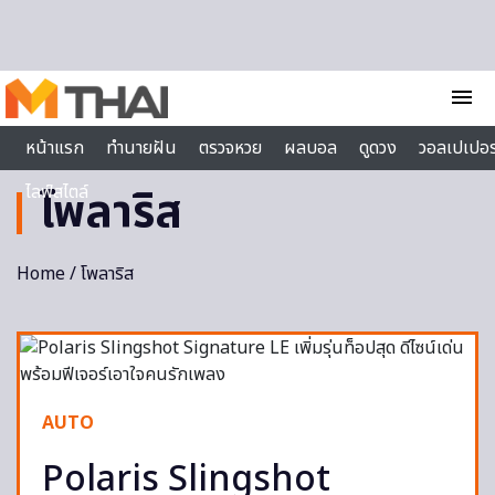
Skip to content
menu
หน้าแรก
ทำนายฝัน
ตรวจหวย
ผลบอล
ดูดวง
วอลเปเปอร
ไลฟ์สไตล์
โพลาริส
Home
/ โพลาริส
AUTO
Polaris Slingshot