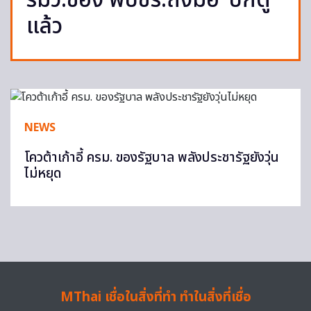
รมว.ของ พปชร.ถึงมือ ‘บิ๊กตู่’
แล้ว
NEWS
โควต้าเก้าอี้ ครม. ของรัฐบาล พลังประชารัฐยังวุ่น
ไม่หยุด
MThai เชื่อในสิ่งที่ทำ ทำในสิ่งที่เชื่อ