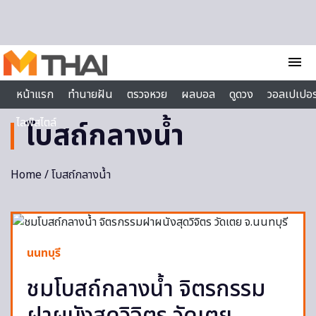
Skip to content
menu
หน้าแรก
ทำนายฝัน
ตรวจหวย
ผลบอล
ดูดวง
วอลเปเปอร
ไลฟ์สไตล์
โบสถ์กลางน้ำ
Home
/ โบสถ์กลางน้ำ
นนทบุรี
ชมโบสถ์กลางน้ำ จิตรกรรม