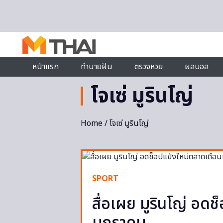
Skip to content
หน้าแรก
ทำนายฝัน
ตรวจหวย
ผลบอล
โจเซ่ มูรินโญ่
Home
/ โจเซ่ มูรินโญ่
SPORT
สื่อเผย มูรินโญ่ อด