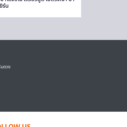
ยิร์น
ริมดวง