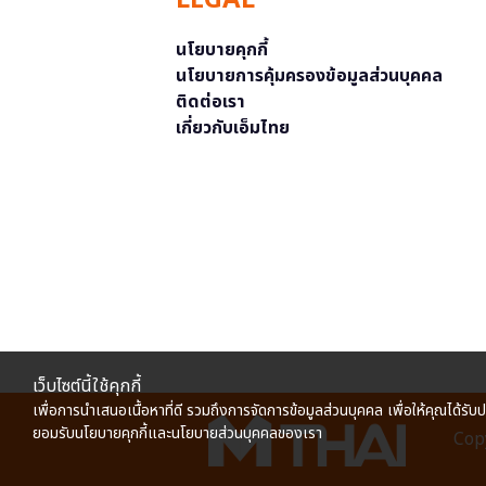
LEGAL
นโยบายคุกกี้
นโยบายการคุ้มครองข้อมูลส่วนบุคคล
ติดต่อเรา
เกี่ยวกับเอ็มไทย
เว็บไซต์นี้ใช้คุกกี้
เพื่อการนำเสนอเนื้อหาที่ดี รวมถึงการจัดการข้อมูลส่วนบุคคล เพื่อให้คุณได้รับ
ยอมรับนโยบายคุกกี้และนโยบายส่วนบุคคลของเรา
Copy