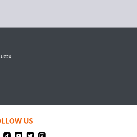
ริมดวง
OLLOW US