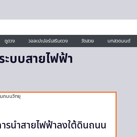
ดูดวง
วอลเปเปอร์เสริมดวง
วัดสวย
บทสวดมนต์
นระบบสายไฟฟ้า
การนำสายไฟฟ้าลงใต้ดินถนน