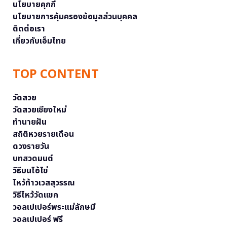
นโยบายคุกกี้
นโยบายการคุ้มครองข้อมูลส่วนบุคคล
ติดต่อเรา
เกี่ยวกับเอ็มไทย
TOP CONTENT
วัดสวย
วัดสวยเชียงใหม่
ทำนายฝัน
สถิติหวยรายเดือน
ดวงรายวัน
บทสวดมนต์
วิธีบนไอ้ไข่
ไหว้ท้าวเวสสุวรรณ
วิธีไหว้วัดแขก
วอลเปเปอร์พระแม่ลักษมี
วอลเปเปอร์ ฟรี