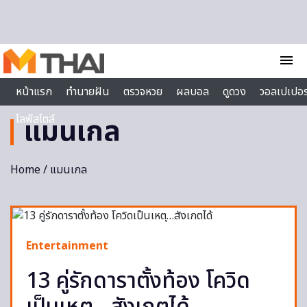
Skip to content
menu
หน้าแรก
ทำนายฝัน
ตรวจหวย
ผลบอล
ดูดวง
วอลเปเปอร
ไลฟ์สไตล์
แมนเกล
Home
/ แมนเกล
Entertainment
13 คู่รักดาราตั้งท้อง โควิด