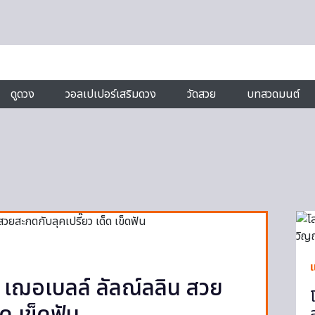
ดูดวง
วอลเปเปอร์เสริมดวง
วัดสวย
บทสวดมนต์
แ
! เฌอเบลล์ ลัลณ์ลลิน สวย