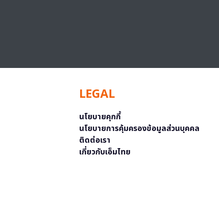
LEGAL
นโยบายคุกกี้
นโยบายการคุ้มครองข้อมูลส่วนบุคคล
ติดต่อเรา
เกี่ยวกับเอ็มไทย