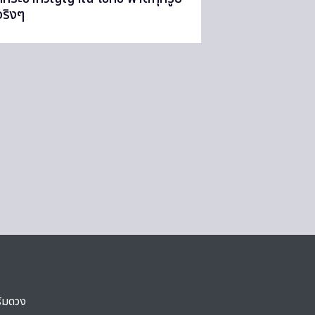
จริงๆ
ริมดวง