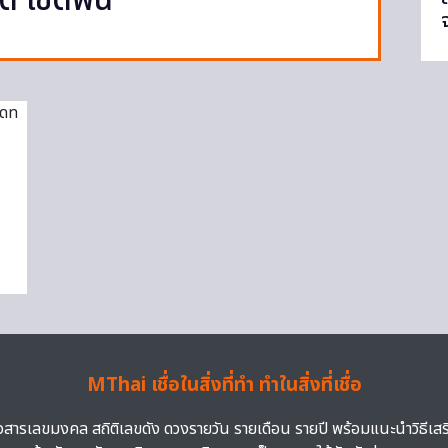
็ด เข็ดฟัน
MThai เชื่อในสิ่งที่ทำ ทำในสิ่งที่เชื่อ
าวสารเลขมงคล สถิติเลขดัง ดวงรายวัน รายเดือน รายปี พร้อมแนะนำวิธีเส