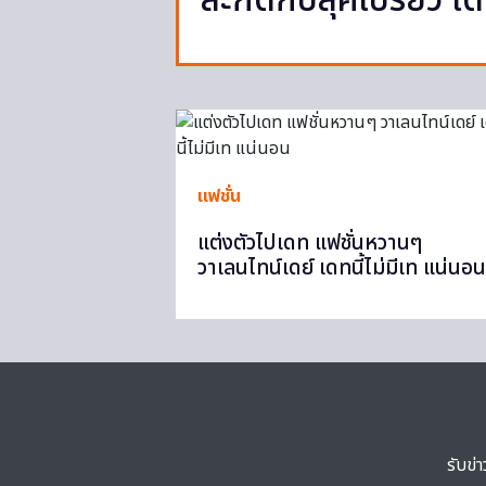
สะกดกับลุคเปรี๊ยว เด
แฟชั่น
แต่งตัวไปเดท แฟชั่นหวานๆ
วาเลนไทน์เดย์ เดทนี้ไม่มีเท แน่นอน
รับข่