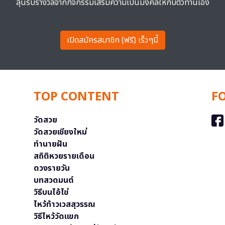
ลุ้นรับรางวัลจากกิจกรรมเสริมความเป็นมงคลให้กับตัวท่านเอง
เปิดสมัครสมาชิก (ฟรี) เร็วๆนี้
TOP CONTENT
F
วัดสวย
วัดสวยเชียงใหม่
ทำนายฝัน
สถิติหวยรายเดือน
ดวงรายวัน
บทสวดมนต์
วิธีบนไอ้ไข่
ไหว้ท้าวเวสสุวรรณ
วิธีไหว้วัดแขก