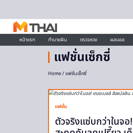
Skip to content
หน้าแรก
ทำนายฝัน
ตรวจหวย
ผลบอล
แฟชั่นเซ็กซี่
Home
/ แฟชั่นเซ็กซี่
แฟชั่น
ตัวจริงแซ่บกว่าในจอ