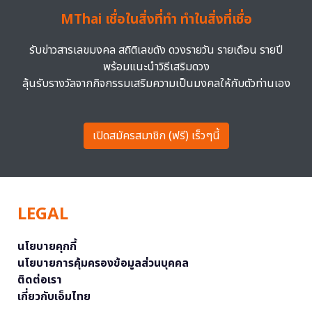
MThai เชื่อในสิ่งที่ทำ ทำในสิ่งที่เชื่อ
รับข่าวสารเลขมงคล สถิติเลขดัง ดวงรายวัน รายเดือน รายปี
พร้อมแนะนำวิธีเสริมดวง
ลุ้นรับรางวัลจากกิจกรรมเสริมความเป็นมงคลให้กับตัวท่านเอง
เปิดสมัครสมาชิก (ฟรี) เร็วๆนี้
LEGAL
นโยบายคุกกี้
นโยบายการคุ้มครองข้อมูลส่วนบุคคล
ติดต่อเรา
เกี่ยวกับเอ็มไทย